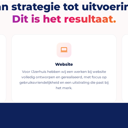
n strategie tot uitvoeri
Dit is het resultaat.
Website
Voor IJzerhuis hebben wij een werken bij website
volledig ontworpen en gerealiseerd, met focus op
gebruiksvriendelijkheid en een uitstraling die past bij
het merk.