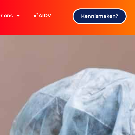
r ons
AIDV
Kennismaken?