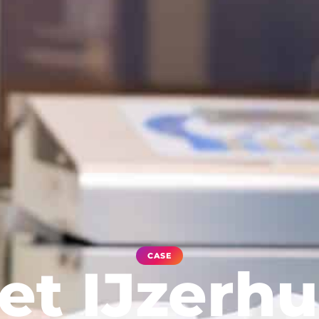
CASE
et IJzerhu