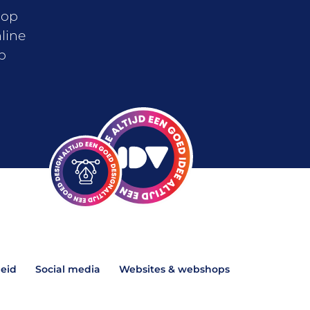
 op
nline
p
eid
Social media
Websites & webshops