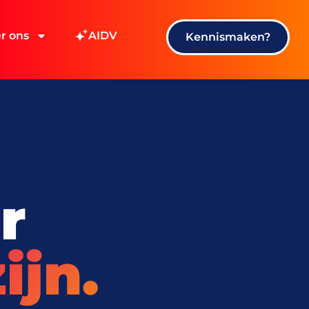
r ons
AIDV
Kennismaken?
r
ijn.