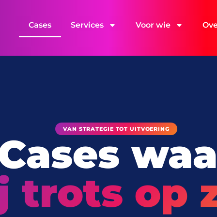
Cases
Services
Voor wie
Ove
VAN STRATEGIE TOT UITVOERING
Cases waa
j trots op z